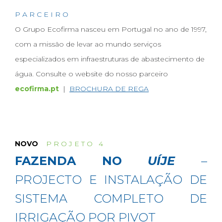
P A R C E I R O
O Grupo Ecofirma nasceu em Portugal no ano de 1997,
com a missão de levar ao mundo serviços
especializados em infraestruturas de abastecimento de
água. Consulte o website do nosso parceiro
ecofirma.pt
|
BROCHURA DE REGA
NOVO
P R O J E T O 4
FAZENDA NO
UÍJE
–
PROJECTO E INSTALAÇÃO DE
SISTEMA COMPLETO DE
IRRIGAÇÃO POR PIVOT