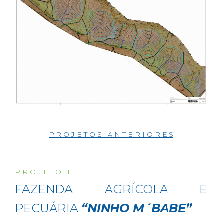
P R O J E T O S A N T E R I O R E S
P R O J E T O 1
FAZENDA AGRÍCOLA E
PECUÁRIA
“NINHO M´BABE”