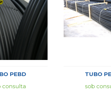
BO PEBD
TUBO P
 consulta
sob cons