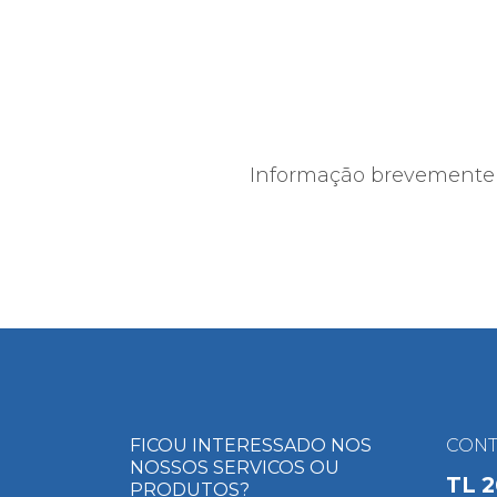
Informação brevemente 
FICOU INTERESSADO NOS
CONT
NOSSOS SERVICOS OU
TL
2
PRODUTOS?