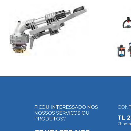
FICOU INTERESSADO NOS
CONT
NOSSOS SERVICOS OU
TL
2
PRODUTOS?
Chamada