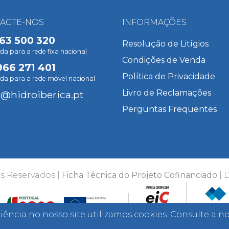
ACTE-NOS
INFORMAÇÕES
63 500 320
Resolução de Litígios
 para a rede fixa nacional
Condições de Venda
966 271 401
Política de Privacidade
a para a rede móvel nacional
Livro de Reclamações
l@hidroiberica.pt
Perguntas Frequentes
s Reservados |
Ficha Técnica do Projeto Cofinanciado
| 
iência no nosso site utilizamos cookies. Consulte a n