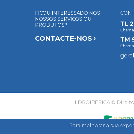
FICOU INTERESSADO NOS
CONT
NOSSOS SERVICOS OU
TL
2
PRODUTOS?
Chamada
CONTACTE-NOS ›
TM
Chamad
gera
HIDROIBÉRICA © Direito
Cofinanciado
Para melhorar a sua exper
por: