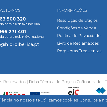
ACTE-NOS
INFORMAÇÕES
63 500 320
Resolução de Litígios
 para a rede fixa nacional
Condições de Venda
966 271 401
Política de Privacidade
a para a rede móvel nacional
Livro de Reclamações
l@hidroiberica.pt
Perguntas Frequentes
s Reservados |
Ficha Técnica do Projeto Cofinanciado
| 
iência no nosso site utilizamos cookies. Consulte a n