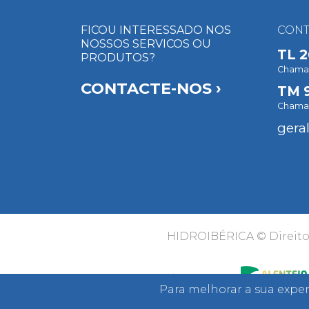
FICOU INTERESSADO NOS
CONT
NOSSOS SERVICOS OU
TL
2
PRODUTOS?
Chamada
CONTACTE-NOS ›
TM
Chamad
gera
HIDROIBÉRICA © Direito
Cofinanciado
Para melhorar a sua exper
por: