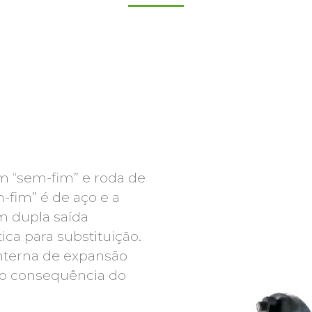
m “sem-fim” e roda de
-fim” é de aço e a
êm dupla saída
tica para substituição.
nterna de expansão
omo consequência do