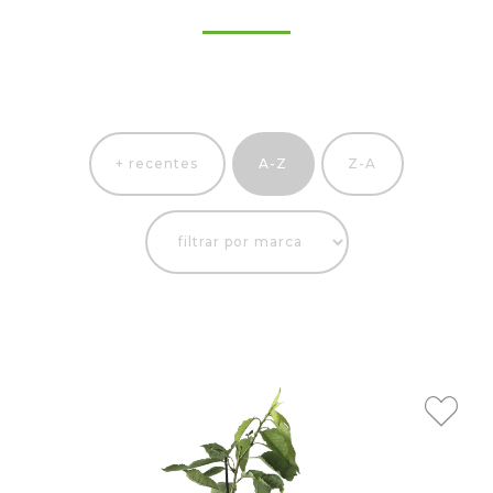
+ recentes
A-Z
Z-A