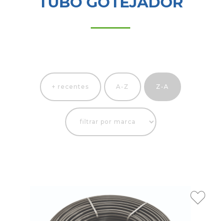
TUBO GOTEJADOR
+ recentes
A-Z
Z-A