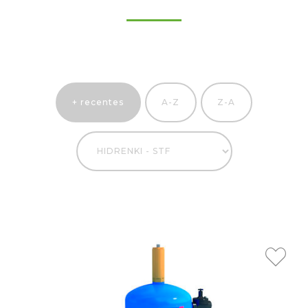
+ recentes
A-Z
Z-A