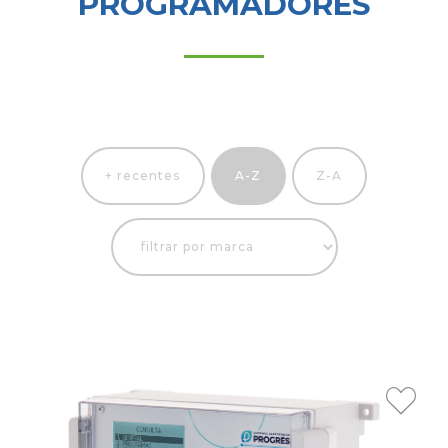
PROGRAMADORES
+ recentes
A-Z
Z-A