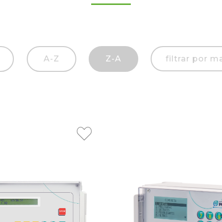
A-Z
Z-A