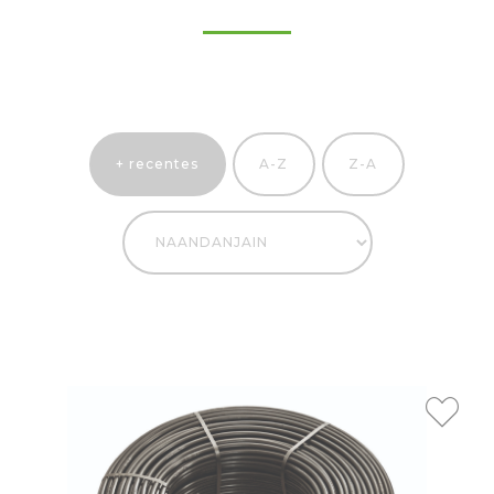
+ recentes
A-Z
Z-A